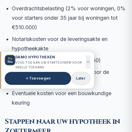
Overdrachtsbelasting (2% voor woningen, 0%
voor starters onder 35 jaar bij woningen tot
€510.000)
Notariskosten voor de leveringsakte en
hypotheekakte
DAMO HYPOTHEKEN
Taxatiekosten (circa €500 tot €750)
VOEG TOE AAN UW STARTSCHERM VOOR
SNELLE TOEGANG
Advies- en bemiddelingskosten voor de
Toevoegen
Later
hypotheek
Eventuele kosten voor een bouwkundige
keuring
Stappen naar uw hypotheek in
Zoetermeer