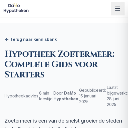
Terug naar Kennisbank
Hypotheek Zoetermeer:
Complete Gids voor
Starters
Laatst
Gepubliceerd:
8 min
Door
DaMo
bijgewerkt:
Hypotheekadvies
·
·
·
15 januari
·
leestijd
Hypotheken
28 juni
2025
2025
Zoetermeer is een van de snelst groeiende steden